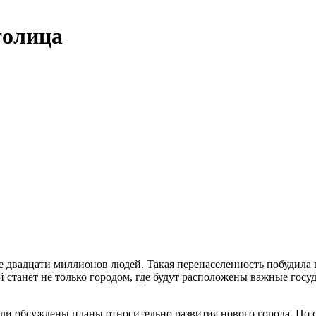
толица
 двадцати миллионов людей. Такая перенаселенность побудила в
й станет не только городом, где будут расположены важные гос
были обсуждены планы относительно развития нового города. По