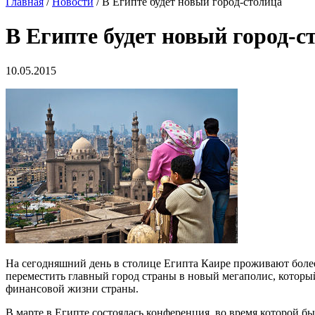
Главная
/
Новости
/ В Египте будет новый город-столица
В Египте будет новый город-с
10.05.2015
На сегодняшний день в столице Египта Каире проживают более
переместить главный город страны в новый мегаполис, которы
финансовой жизни страны.
В марте в Египте состоялась конференция, во время которой 