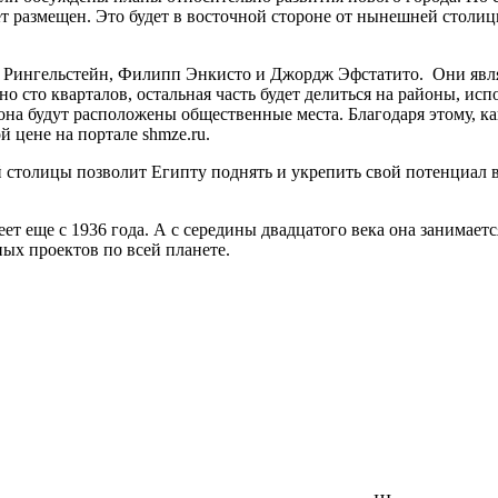
дет размещен. Это будет в восточной стороне от нынешней столи
 Рингельстейн, Филипп Энкисто и Джордж Эфстатито. Они являю
но сто кварталов, остальная часть будет делиться на районы,
а будут расположены общественные места. Благодаря этому, как
 цене на портале shmze.ru.
 столицы позволит Египту поднять и укрепить свой потенциал в
т еще с 1936 года. А с середины двадцатого века она занимает
ых проектов по всей планете.