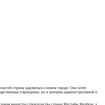
ластей страны задуматься о новом городе. Они хотят
ударственные учреждение, но и центром административной и
 словам министра строительства страны Мустафы Мадбули, у