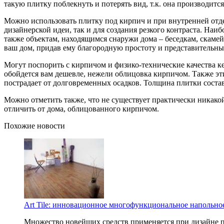
такую плитку поблекнуть и потерять вид, т.к. она производит
Можно использовать плитку под кирпич и при внутренней отде
дизайнерской идеи, так и для создания резкого контраста. На
также объектам, находящимся снаружи дома – беседкам, скамейк
ваш дом, придав ему благородную простоту и представительны
Могут поспорить с кирпичом и физико-технические качества ке
обойдется вам дешевле, нежели облицовка кирпичом. Также эти
пострадает от долговременных осадков. Толщина плитки состав
Можно отметить также, что не существует практически никако
отличить от дома, облицованного кирпичом.
Похожие новости
Art Tile: инновационное многофункциональное напольно
Множество новейших средств применяется при дизайне п