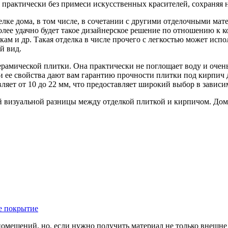
ся практически без примеси искусственных красителей, сохраняя
лке дома, в том числе, в сочетании с другими отделочными мат
иболее удачно будет такое дизайнерское решение по отношению к
ам и др. Такая отделка в числе прочего с легкостью может испо
й вид.
рамической плитки. Она практически не поглощает воду и очень 
 ее свойства дают вам гарантию прочности плитки под кирпич д
ляет от 10 до 22 мм, что предоставляет широкий выбор в зависи
й визуальной разницы между отделкой плиткой и кирпичом. Дом,
е покрытие
омещений, но, если нужно получить материал не только внешне