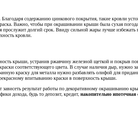
 Благодаря содержанию цинкового покрытия, такие кровли усто
раска. Важно, чтобы при окрашивании крыши была сухая погода.
я прослужит долгий срок. Ввиду сильной жары лучше избежать п
хность кровли.
ность крыши, устранив ржавчину железной щеткой и покрыв пов
раски соответствующего цвета. В случае наличия дыр, нужно за
ранную краску для металла нужно разбавлять олифой для придан
прекрасному впитыванию краски в поверхность крыши.
ет зависеть результат работы по декоративному окрашиванию кр
ки дохода, будь то депозит, кредит,
накопительно ипотечная